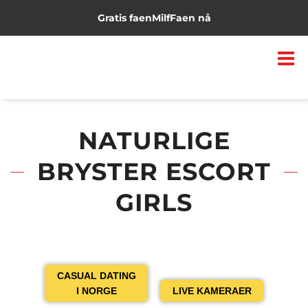
Gratis faen
Milf
Faen nå
NATURLIGE
BRYSTER ESCORT
GIRLS
CASUAL DATING
I NORGE
LIVE KAMERAER