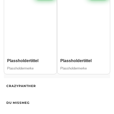
Plassholdertittel
Plassholdertittel
Plassholdermerke
Plassholdermerke
Alder
19
CRAZYPANTHER
Vekt
53
Etnisitet
Europeisk (hvit)
Alder
28
By
Sarpsborg
DU MISSMEG
Høyde
167
Hårfarge
Svart