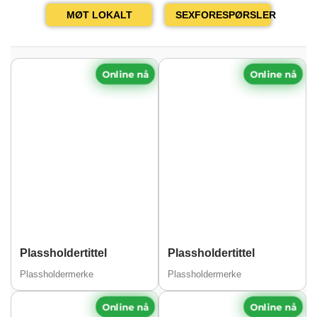
MØT LOKALT
SEXFORESPØRSLER
Online nå
Online nå
Plassholdertittel
Plassholdertittel
Plassholdermerke
Plassholdermerke
Online nå
Online nå