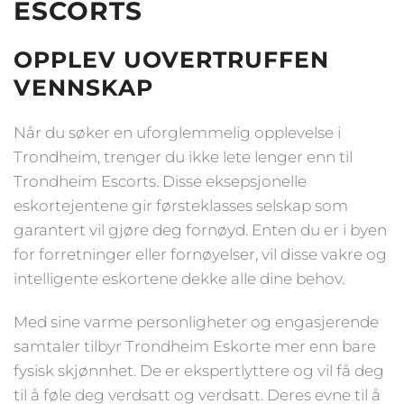
ESCORTS
Etnisitet
Europeisk (hvit)
By
Trondheim
OPPLEV UOVERTRUFFEN
VENNSKAP
Når du søker en uforglemmelig opplevelse i
Trondheim, trenger du ikke lete lenger enn til
Trondheim Escorts. Disse eksepsjonelle
eskortejentene gir førsteklasses selskap som
garantert vil gjøre deg fornøyd. Enten du er i byen
for forretninger eller fornøyelser, vil disse vakre og
intelligente eskortene dekke alle dine behov.
Med sine varme personligheter og engasjerende
samtaler tilbyr Trondheim Eskorte mer enn bare
fysisk skjønnhet. De er ekspertlyttere og vil få deg
til å føle deg verdsatt og verdsatt. Deres evne til å