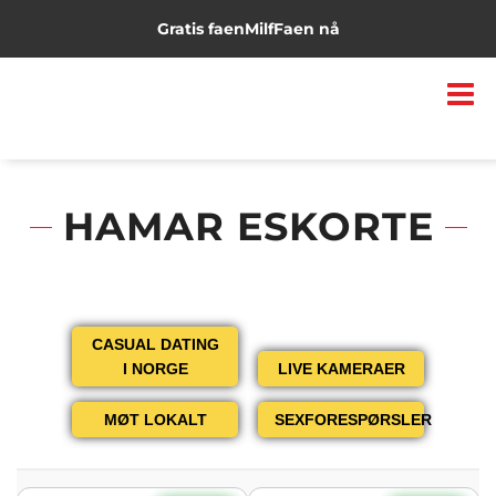
Gratis faen
Milf
Faen nå
HAMAR ESKORTE
CASUAL DATING
I NORGE
LIVE KAMERAER
MØT LOKALT
SEXFORESPØRSLER