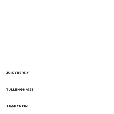
Øyne
Svart
Hårfarge
Blond
Etnisitet
asiatisk
Etnisitet
Europeisk (hvit)
By
Sarpsborg
By
Oslo
JUICYBERRY
Alder
26
TULLEHØNA123
Høyde
165
Vekt
68
Alder
31
Øyne
Blå
FRØKENFIN
Høyde
170
Etnisitet
Europeisk (hvit)