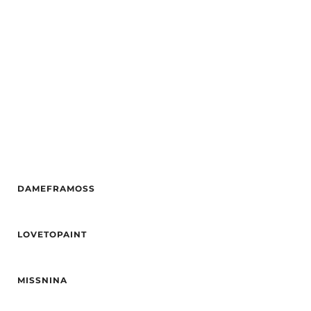
Etnisitet
Europeisk (hvit)
Hårfarge
Blond
By
Oslo
Etnisitet
Europeisk (hvit)
By
Mose
DAMEFRAMOSS
Alder
34
LOVETOPAINT
Høyde
171
Hårfarge
Blond
Alder
35
Etnisitet
Europeisk (hvit)
MISSNINA
Høyde
157
By
Bergen
Vekt
55