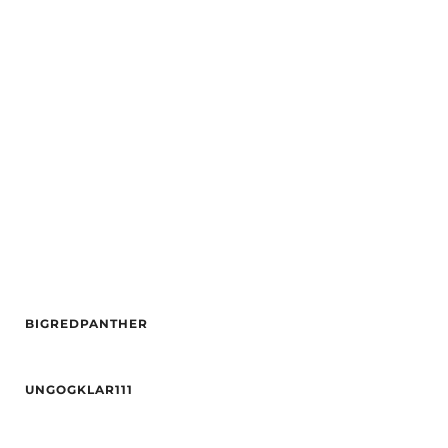
Hårfarge
Blond
Alder
29
Øyne
brun
Hårfarge
rød
Etnisitet
Europeisk (hvit)
Etnisitet
Europeisk (hvit)
By
Drammen
By
Bergen
BIGREDPANTHER
Alder
19
UNGOGKLAR111
Høyde
158
Vekt
48
Alder
29