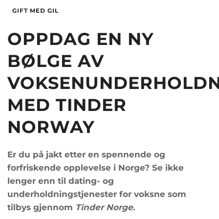
Alder
36
Hårfarge
Blond
GIFT MED GIL
Hårfarge
brun
Etnisitet
Europeisk (hvit)
Øyne
Hassel
OPPDAG EN NY
By
Oslo
Etnisitet
latin
BØLGE AV
By
Bergen
VOKSENUNDERHOLDN
MED TINDER
NORWAY
Er du på jakt etter en spennende og
forfriskende opplevelse i Norge? Se ikke
lenger enn til dating- og
underholdningstjenester for voksne som
tilbys gjennom
Tinder Norge
.