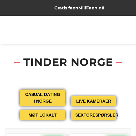
Gratis faen
Milf
Faen nå
TINDER NORGE
CASUAL DATING
I NORGE
LIVE KAMERAER
MØT LOKALT
SEXFORESPØRSLER