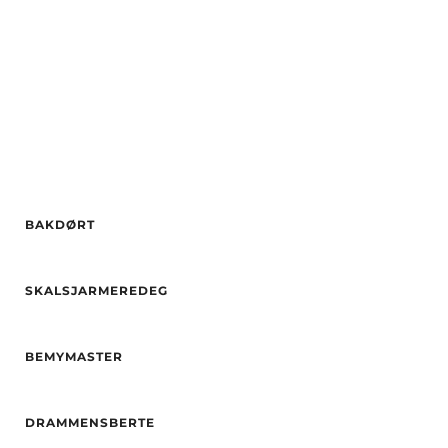
Etnisitet
Europeisk (hvit)
By
Tromsø
By
Bergen
BAKDØRT
Alder
32
SKALSJARMEREDEG
Høyde
171
Hårfarge
Blond
Alder
31
Etnisitet
Europeisk (hvit)
BEMYMASTER
Høyde
171
By
Skien
Vekt
59
Alder
24
Hårfarge
brun
DRAMMENSBERTE
Høyde
171