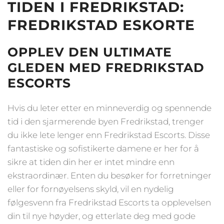
TIDEN I FREDRIKSTAD:
Etnisitet
Europeisk (hvit)
FREDRIKSTAD ESKORTE
By
Fredrikstad
OPPLEV DEN ULTIMATE
GLEDEN MED FREDRIKSTAD
ESCORTS
Hvis du leter etter en minneverdig og spennende
tid i den sjarmerende byen Fredrikstad, trenger
du ikke lete lenger enn Fredrikstad Escorts. Disse
fantastiske og sofistikerte damene er her for å
sikre at tiden din her er intet mindre enn
ekstraordinær. Enten du besøker for forretninger
eller for fornøyelsens skyld, vil en nydelig
følgesvenn fra Fredrikstad Escorts ta opplevelsen
din til nye høyder, og etterlate deg med gode