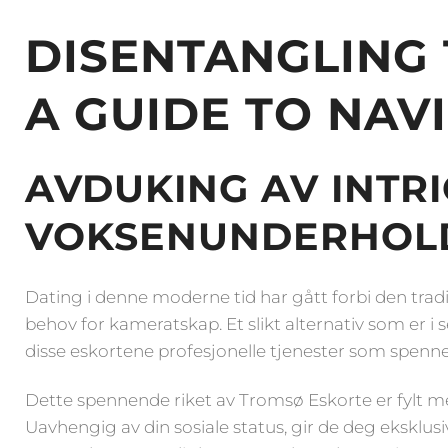
By
DISENTANGLING
A GUIDE TO NAV
AVDUKING AV INTR
VOKSENUNDERHOL
Dating i denne moderne tid har gått forbi den tradi
behov for kameratskap. Et slikt alternativ som er i
disse eskortene profesjonelle tjenester som spenne
Dette spennende riket av Tromsø Eskorte er fylt me
Uavhengig av din sosiale status, gir de deg eksklusi