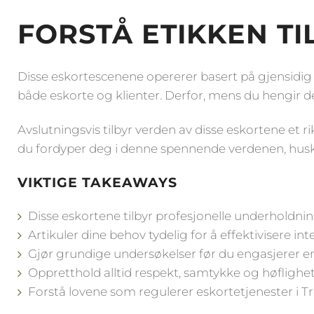
FORSTÅ ETIKKEN T
Disse eskortescenene opererer basert på gjensidig 
både eskorte og klienter. Derfor, mens du hengir de
Avslutningsvis tilbyr verden av disse eskortene et 
du fordyper deg i denne spennende verdenen, husk 
VIKTIGE TAKEAWAYS
Disse eskortene tilbyr profesjonelle underholdning
Artikuler dine behov tydelig for å effektivisere i
Gjør grundige undersøkelser før du engasjerer en 
Oppretthold alltid respekt, samtykke og høflig
Forstå lovene som regulerer eskortetjenester i T