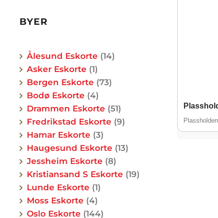
BYER
Ålesund Eskorte
14
Asker Eskorte
1
Bergen Eskorte
73
Bodø Eskorte
4
Plasshold
Drammen Eskorte
51
Alder
Fredrikstad Eskorte
9
Plassholde
Hårfar
Hamar Eskorte
3
Etnisit
Haugesund Eskorte
13
Jessheim Eskorte
8
By
Kristiansand S Eskorte
19
Lunde Eskorte
1
Moss Eskorte
4
Oslo Eskorte
144