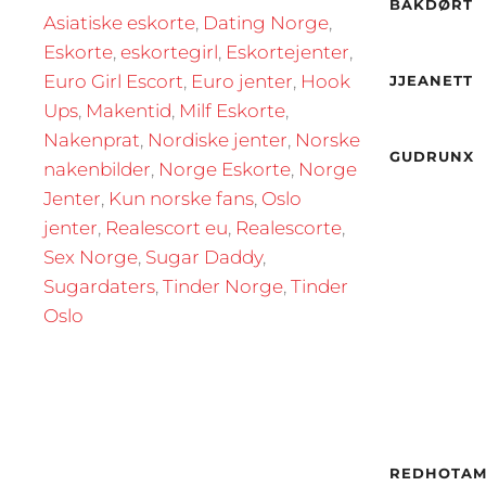
Høyde
BAKDØRT
Asiatiske eskorte
,
Dating Norge
,
Hårfar
Eskorte
,
eskortegirl
,
Eskortejenter
,
Øyne
Etnisit
Alder
Euro Girl Escort
,
Euro jenter
,
Hook
JJEANETT
Høyde
Ups
,
Makentid
,
Milf Eskorte
,
By
Etnisit
Nakenprat
,
Nordiske jenter
,
Norske
GUDRUNX
nakenbilder
,
Norge Eskorte
,
Norge
By
Jenter
,
Kun norske fans
,
Oslo
jenter
,
Realescort eu
,
Realescorte
,
Sex Norge
,
Sugar Daddy
,
Sugardaters
,
Tinder Norge
,
Tinder
Oslo
Alder
Høyde
Hårfar
Etnisit
REDHOTAM