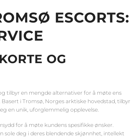
ROMSØ ESCORTS:
RVICE
SKORTE OG
 og tilbyr en mengde alternativer for å møte ens
. Basert i Tromsø, Norges arktiske hovedstad, tilbyr
deg en unik, uforglemmelig opplevelse.
ersydd for å møte kundens spesifikke ønsker.
an sole deg i deres blendende skjønnhet, intellekt