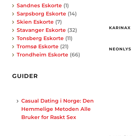
Sandnes Eskorte
1
Sarpsborg Eskorte
14
Alder
Skien Eskorte
7
Høyde
KARINAX
Stavanger Eskorte
32
Vekt
Hårfar
Tonsberg Eskorte
11
Øyne
Tromsø Eskorte
21
Alder
NEONLYS
Etnisit
Trondheim Eskorte
66
Hårfar
Etnisit
By
GUIDER
By
Casual Dating i Norge: Den
Hemmelige Metoden Alle
Bruker for Raskt Sex
Alder