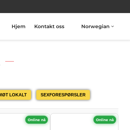
Hjem
Kontakt oss
Norwegian
E
MØT LOKALT
SEXFORESPØRSLER
Online nå
Online nå