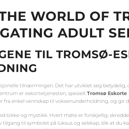
Tromsø
 THE WORLD OF T
IGATING ADULT SE
IGENE TIL TROMSØ-E
DNING
sjonelle tilnærmingen. Det har utviklet seg betydelig,
 sentrum er eskortetjenesten, spesielt
Tromsø Eskorte
r fra enkel vennskap til voksenunderholdning, og gir 
d lokke og mystikk. Hvert møte er forskjellig, skredd
v tilgang til symbolet på luksus og selskap, slik at du k