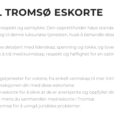
IL TROMSØ ESKORTE
respekt og samtykke. Den opprettholder høye standarde
g til denne luksuriøse tjenesten, husk å behandle diss
rike detaljert med lidenskap, spenning og lokke, og lo
å trå med kunnskap, respekt og høflighet for en optim
stjenester for voksne, fra enkelt vennskap til mer intr
nteraksjonen din med disse eskortene.
eskorte for å sikre at de er anerkjente og oppfyller di
het mens du samhandler med eskorte i Tromsø.
romsø for å unngå juridiske problemer.