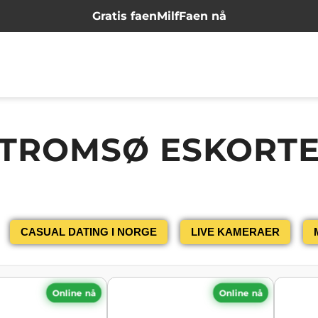
Gratis faen
Milf
Faen nå
TROMSØ ESKORT
CASUAL DATING I NORGE
LIVE KAMERAER
Online nå
Online nå