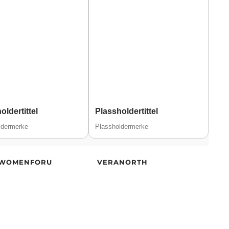
oldertittel
Plassholdertittel
der
23
Alder
22
ldermerke
Plassholdermerke
yde
173
Høyde
174
isitet
Europeisk
Etnisitet
Europeisk
(hvit)
(hvit)
LWOMENFORU
VERANORTH
Tromsø
By
Tromsø