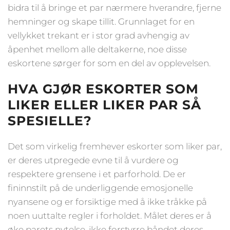
bidra til å bringe et par nærmere hverandre, fjerne
hemninger og skape tillit. Grunnlaget for en
vellykket trekant er i stor grad avhengig av
åpenhet mellom alle deltakerne, noe disse
eskortene sørger for som en del av opplevelsen.
HVA GJØR ESKORTER SOM
LIKER ELLER LIKER PAR SÅ
SPESIELLE?
Det som virkelig fremhever eskorter som liker par,
er deres utpregede evne til å vurdere og
respektere grensene i et parforhold. De er
fininnstilt på de underliggende emosjonelle
nyansene og er forsiktige med å ikke tråkke på
noen uuttalte regler i forholdet. Målet deres er å
øke parets nytelse, ikke forstyrre båndet deres.