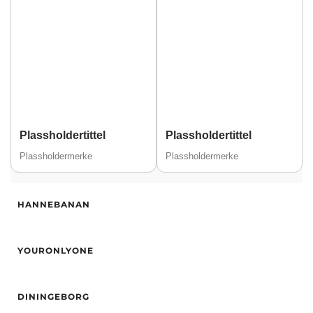
Plassholdertittel
Plassholdertittel
Plassholdermerke
Plassholdermerke
Alder
29
HANNEBANAN
Høyde
173
Hårfarge
Svart
Alder
27
Etnisitet
Europeisk (hvit)
YOURONLYONE
Høyde
171
By
Trondheim
Hårfarge
Blond
Alder
23
Øyne
Blå
DININGEBORG
Høyde
168