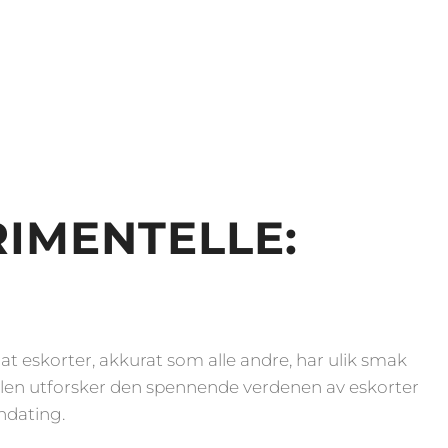
By
Trondheim
IMENTELLE:
 at eskorter, akkurat som alle andre, har ulik smak
kelen utforsker den spennende verdenen av eskorter
ndating.