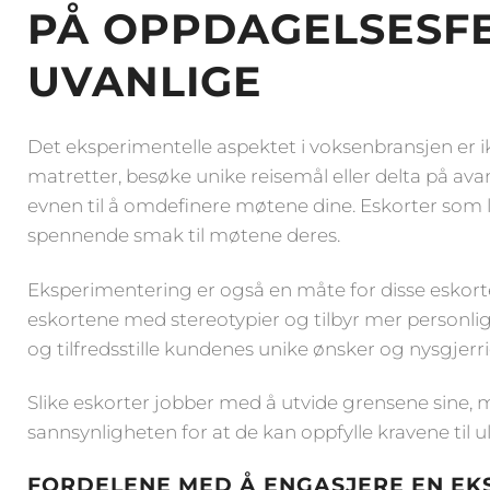
PÅ OPPDAGELSESF
UVANLIGE
Det eksperimentelle aspektet i voksenbransjen er ik
matretter, besøke unike reisemål eller delta på a
evnen til å omdefinere møtene dine. Eskorter som l
spennende smak til møtene deres.
Eksperimentering er også en måte for disse eskorte
eskortene med stereotypier og tilbyr mer personlig
og tilfredsstille kundenes unike ønsker og nysgjerr
Slike eskorter jobber med å utvide grensene sine, m
sannsynligheten for at de kan oppfylle kravene til ul
FORDELENE MED Å ENGASJERE EN EK