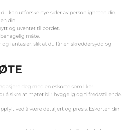
g du kan utforske nye sider av personligheten din.
en din.
tt og uventet til bordet.
 behagelig måte.
og fantasier, slik at du får en skreddersydd og
MØTE
 engasjere deg med en eskorte som liker
å sikre at møtet blir hyggelig og tilfredsstillende.
ppfylt ved å være detaljert og presis. Eskorten din