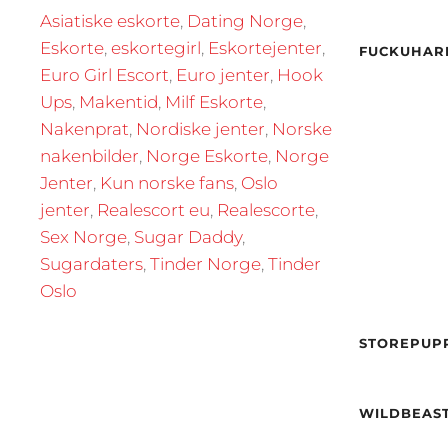
Vekt
Asiatiske eskorte
,
Dating Norge
,
Øyne
By
Eskorte
,
eskortegirl
,
Eskortejenter
,
Etnisit
FUCKUHAR
Euro Girl Escort
,
Euro jenter
,
Hook
By
Ups
,
Makentid
,
Milf Eskorte
,
Nakenprat
,
Nordiske jenter
,
Norske
nakenbilder
,
Norge Eskorte
,
Norge
Jenter
,
Kun norske fans
,
Oslo
jenter
,
Realescort eu
,
Realescorte
,
Sex Norge
,
Sugar Daddy
,
Alder
Sugardaters
,
Tinder Norge
,
Tinder
Høyde
Oslo
Vekt
Alder
Etnisit
Høyde
STOREPUPP
Vekt
By
Hårfar
Øyne
Alder
WILDBEAST
Etnisit
Høyde