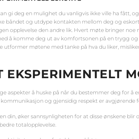
n gi deg en mulighet du vanligvis ikke ville ha fått, o
tyrke båndet og utdype kontakten mellom deg og eskort
en opplevelse den andre lik. Hvert møte bringer noe ny
 med å komme deg ut av komfortsonen på en trygg og
 utformer møtene med tanke på hva du liker, misliker 
ET EKSPERIMENTELT 
iktige aspekter å huske på når du bestemmer deg for å
 kommunikasjon og gjensidig respekt er avgjørende for 
 din, øker sannsynligheten for at disse ønskene blir o
 bedre totalopplevelse.