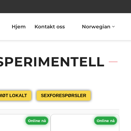
Hjem
Kontakt oss
Norwegian
SPERIMENTELL
MØT LOKALT
SEXFORESPØRSLER
Online nå
Online nå