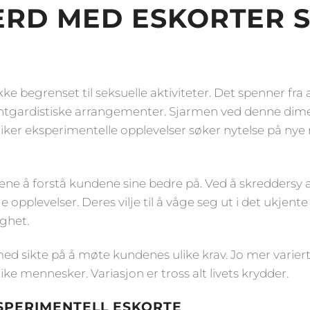
ERD MED ESKORTER 
ke begrenset til seksuelle aktiviteter. Det spenner fr
vantgardistiske arrangementer. Sjarmen ved denne dime
iker eksperimentelle opplevelser søker nytelse på nye
ne å forstå kundene sine bedre på. Ved å skreddersy a
e opplevelser. Deres vilje til å våge seg ut i det ukj
ighet.
ed sikte på å møte kundenes ulike krav. Jo mer variert 
ike mennesker. Variasjon er tross alt livets krydder.
SPERIMENTELL ESKORTE