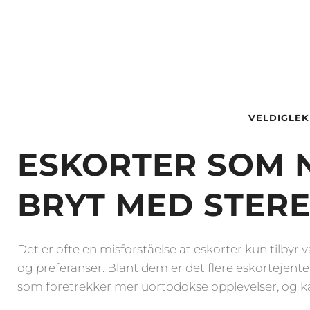
VELDIGLE
ESKORTER SOM N
BRYT MED STER
Det er ofte en misforståelse at eskorter kun tilbyr 
og preferanser. Blant dem er det flere eskortejent
som foretrekker mer uortodokse opplevelser, og ka