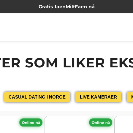
Gratis faen
Milf
Faen nå
TER SOM LIKER EK
CASUAL DATING I NORGE
LIVE KAMERAER
Online nå
Online nå