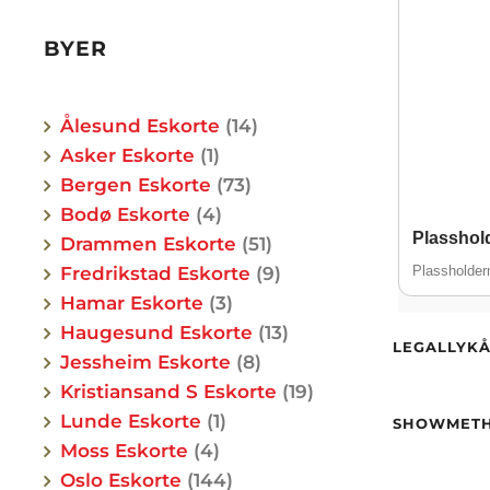
BYER
Ålesund Eskorte
14
Asker Eskorte
1
Bergen Eskorte
73
Bodø Eskorte
4
Plasshold
Drammen Eskorte
51
Alder
Fredrikstad Eskorte
9
Plassholde
Vekt
Hamar Eskorte
3
Hårfar
Haugesund Eskorte
13
Etnisit
Alder
LEGALLYKÅ
Høyde
Jessheim Eskorte
8
By
Hårfar
Alder
Kristiansand S Eskorte
19
Etnisit
Høyde
Lunde Eskorte
1
SHOWMET
Vekt
Moss Eskorte
4
By
Hårfar
Alder
Oslo Eskorte
144
Øyne
Høyde