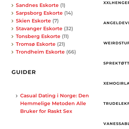
XXLHENGE
Sandnes Eskorte
1
Etnisit
Vekt
Hårfar
Sarpsborg Eskorte
14
By
Øyne
Skien Eskorte
7
Alder
ANGELDEVI
Etnisit
Stavanger Eskorte
32
Hårfar
Alder
Etnisit
Tonsberg Eskorte
11
By
Høyde
WEIRDSTU
Tromsø Eskorte
21
Vekt
By
Trondheim Eskorte
66
Hårfar
Alder
Øyne
Høyde
SPREKTØT
Etnisit
Vekt
GUIDER
Alder
Øyne
By
Høyde
Etnisit
XEMOGIRL
Vekt
Hårfar
Alder
Casual Dating i Norge: Den
By
Øyne
Høyde
Hemmelige Metoden Alle
TRUDELEK
Etnisit
Vekt
Bruker for Raskt Sex
Hårfar
Alder
By
Øyne
Høyde
VANESSAB
Etnisit