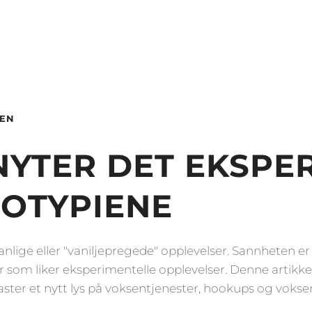
KEN
YTER DET EKSPER
EOTYPIENE
vanlige eller "vaniljepregede" opplevelser. Sannheten er
er som liker eksperimentelle opplevelser. Denne artik
ster et nytt lys på voksentjenester, hookups og vokse