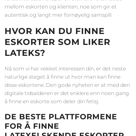
mellom eskorten og klienten, noe som gir et
autentisk og langt mer fornøyelig samspill.
HVOR KAN DU FINNE
ESKORTER SOM LIKER
LATEKS?
Nå som vi har vekket interessen din, er det neste
naturlige steget å finne ut hvor man kan finne
disse eskortene. Den gode nyheten er at med den
digitale tidsalderen er det enklere enn noen gang
å finne en eskorte som deler din fetisj.
DE BESTE PLATTFORMENE
FOR Å FINNE
LATEXELSKENDE ESKORTER