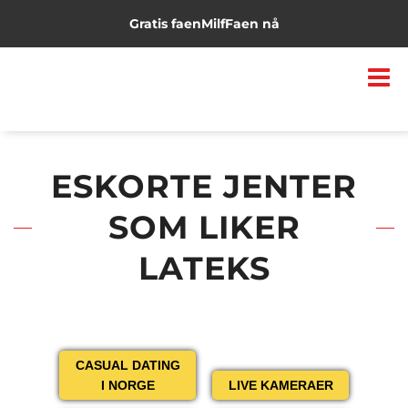
Gratis faen
Milf
Faen nå
ESKORTE JENTER
SOM LIKER
LATEKS
CASUAL DATING
I NORGE
LIVE KAMERAER