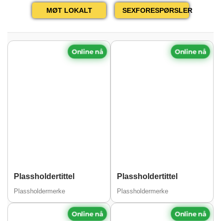
MØT LOKALT
SEXFORESPØRSLER
Online nå
Online nå
Plassholdertittel
Plassholdertittel
Plassholdermerke
Plassholdermerke
Online nå
Online nå