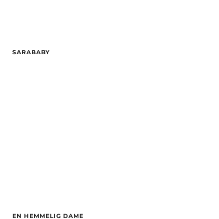
SARABABY
Alder
28
Hårfarge
Svart
Etnisitet
Europeisk (hvit)
By
Sarpsborg
EN HEMMELIG DAME