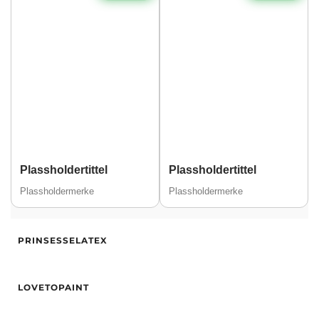
Plassholdertittel
Plassholdertittel
Plassholdermerke
Plassholdermerke
Alder
30
PRINSESSELATEX
Høyde
167
Vekt
50
Alder
34
Hårfarge
Svart
LOVETOPAINT
Høyde
171
Øyne
Grå
Hårfarge
Blond