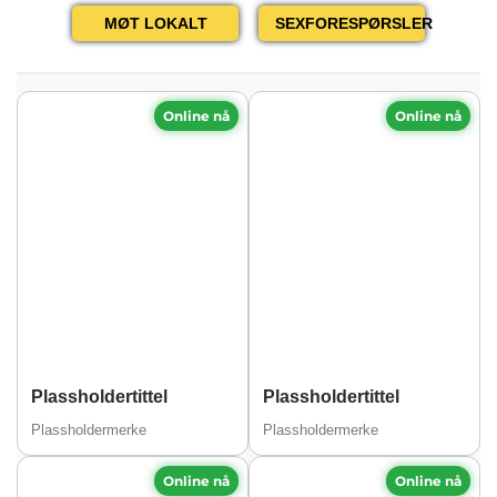
MØT LOKALT
SEXFORESPØRSLER
Online nå
Online nå
Plassholdertittel
Plassholdertittel
Plassholdermerke
Plassholdermerke
Online nå
Online nå