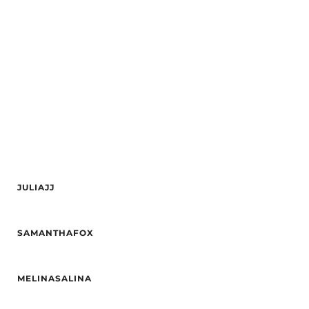
Etnisitet
Europeisk (hvit)
Øyne
Blå
By
Oslo
Etnisitet
Europeisk (hvit)
By
Kristiansand S
JULIAJJ
Alder
24
SAMANTHAFOX
Høyde
172
Hårfarge
Blond
Alder
19
Øyne
Grønn
MELINASALINA
Etnisitet
Europeisk (hvit)
Etnisitet
Europeisk (hvit)
By
Oslo