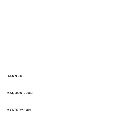
Alder
26
By
Oslo
Hårfarge
brun
Etnisitet
Europeisk (hvit)
By
Jessheim
HANNEX
Alder
23
MAI, JUNI, JULI
Høyde
170
Hårfarge
brun
Alder
24
Etnisitet
Europeisk (hvit)
MYSTERYFUN
Høyde
172