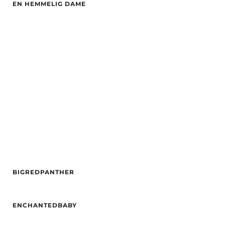
EN HEMMELIG DAME
Alder
29
Hårfarge
rød
Etnisitet
Europeisk (hvit)
By
Bergen
BIGREDPANTHER
Alder
22
ENCHANTEDBABY
Høyde
169
Etnisitet
Europeisk (hvit)