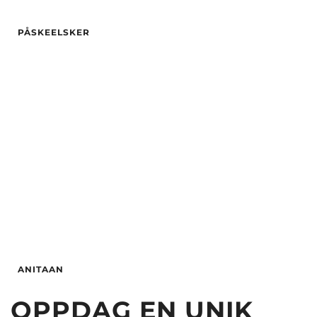
By
Oslo
Hårfarge
rød
Alder
26
Etnisitet
Europeisk (hvit)
PÅSKEELSKER
Vekt
61
By
Oslo
Hårfarge
Blond
Alder
34
Øyne
brun
Hårfarge
Blond
Etnisitet
Europeisk (hvit)
Øyne
Blå
By
Jessheim
Etnisitet
Europeisk (hvit)
By
Bergen
ANITAAN
OPPDAG EN UNIK