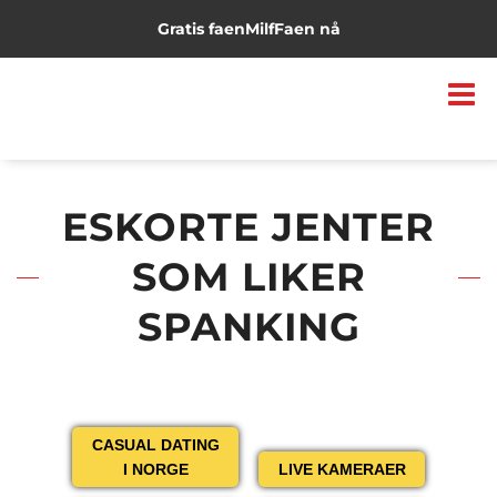
Gratis faen
Milf
Faen nå
ESKORTE JENTER
SOM LIKER
SPANKING
CASUAL DATING
I NORGE
LIVE KAMERAER