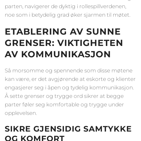
parten, navigerer de dyktig i rollespillverdenen,
noe som i betydelig grad øker sjarmen til møtet.
ETABLERING AV SUNNE
GRENSER: VIKTIGHETEN
AV KOMMUNIKASJON
Så morsomme og spennende som disse møtene
kan være, er det avgjørende at eskorte og klienter
engasjerer seg i åpen og tydelig kommunikasjon.
Å sette grenser og trygge ord sikrer at begge
parter føler seg komfortable og trygge under
opplevelsen.
SIKRE GJENSIDIG SAMTYKKE
OG KOMFORT