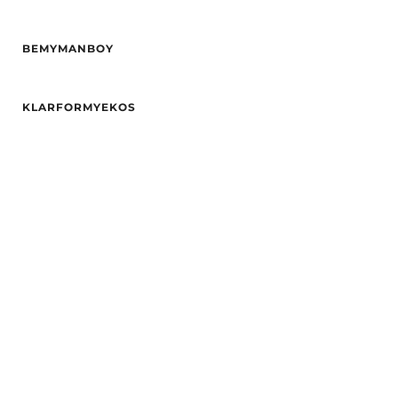
BEMYMANBOY
Alder
29
KLARFORMYEKOS
Høyde
170
Hårfarge
brun
Alder
28
Etnisitet
Europeisk (hvit)
Hårfarge
Svart
By
Sarpsborg
Etnisitet
Europeisk (hvit)
By
Sarpsborg