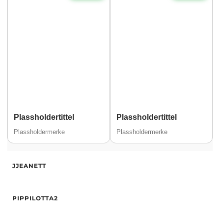
Plassholdertittel
Plassholdertittel
Plassholdermerke
Plassholdermerke
Alder
25
JJEANETT
Høyde
166
Hårfarge
Blond
Alder
18
Øyne
brun
PIPPILOTTA2
Høyde
164
Etnisitet
Europeisk (hvit)
Vekt
53