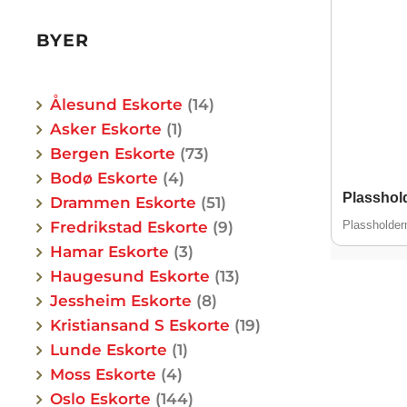
BYER
Ålesund Eskorte
14
Asker Eskorte
1
Bergen Eskorte
73
Bodø Eskorte
4
Plasshold
Drammen Eskorte
51
Fredrikstad Eskorte
9
Plassholde
Alder
Hamar Eskorte
3
Etnisit
Haugesund Eskorte
13
By
Jessheim Eskorte
8
Kristiansand S Eskorte
19
Lunde Eskorte
1
Moss Eskorte
4
Oslo Eskorte
144