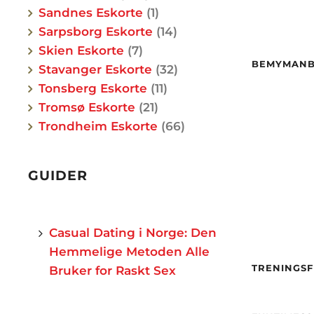
Sandnes Eskorte
1
Sarpsborg Eskorte
14
Skien Eskorte
7
Alder
BEMYMAN
Stavanger Eskorte
32
Hårfar
Øyne
Tonsberg Eskorte
11
Etnisit
Tromsø Eskorte
21
Trondheim Eskorte
66
By
GUIDER
Casual Dating i Norge: Den
Hemmelige Metoden Alle
TRENINGS
Bruker for Raskt Sex
Alder
Etnisit