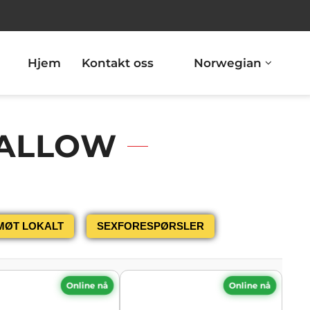
Hjem
Kontakt oss
Norwegian
WALLOW
MØT LOKALT
SEXFORESPØRSLER
Online nå
Online nå