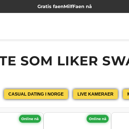
Gratis faen
Milf
Faen nå
TE SOM LIKER S
CASUAL DATING I NORGE
LIVE KAMERAER
Online nå
Online nå