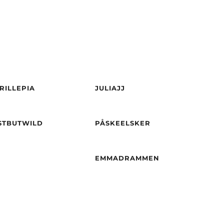
der
22
Alder
26
yde
169
Vekt
61
RILLEPIA
JULIAJJ
rfarge
Blond
Hårfarge
Blond
ne
Grønn
Øyne
brun
Alder
24
isitet
Europeisk
Etnisitet
Europeisk
STBUTWILD
PÅSKEELSKER
der
24
Høyde
169
(hvit)
(hvit)
rfarge
Svart
Hårfarge
Blond
Drammen
By
Jessheim
ne
Svart
Etnisitet
Europeisk
EMMADRAMMEN
(hvit)
Oslo
By
Drammen