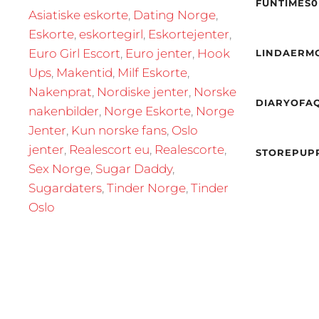
Alder
FUNTIMES0
By
Asiatiske eskorte
,
Dating Norge
,
Høyde
Eskorte
,
eskortegirl
,
Eskortejenter
,
Etnisit
Alder
Euro Girl Escort
,
Euro jenter
,
Hook
LINDAERM
Høyde
By
K
Ups
,
Makentid
,
Milf Eskorte
,
Hårfar
Nakenprat
,
Nordiske jenter
,
Norske
Etnisit
Alder
DIARYOFA
Høyde
nakenbilder
,
Norge Eskorte
,
Norge
By
Vekt
Jenter
,
Kun norske fans
,
Oslo
Etnisit
jenter
,
Realescort eu
,
Realescorte
,
STOREPUPP
Sex Norge
,
Sugar Daddy
,
By
Sugardaters
,
Tinder Norge
,
Tinder
Oslo
Alder
Høyde
Vekt