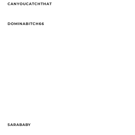
CANYOUCATCHTHAT
Høyde
172
Hårfarge
Blond
Alder
29
Etnisitet
Europeisk (hvit)
DOMINABITCH66
Høyde
160
By
Haugesund
Vekt
53
Alder
32
Hårfarge
Blond
Hårfarge
Svart
Øyne
Blå
Etnisitet
Europeisk (hvit)
Etnisitet
Europeisk (hvit)
By
Oslo
By
Drammen
SARABABY