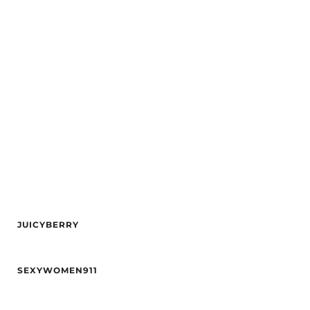
Høyde
159
Vekt
49
Alder
26
Hårfarge
Blond
Hårfarge
Blond
Øyne
Blå
Etnisitet
Europeisk (hvit)
Etnisitet
Europeisk (hvit)
By
Oslo
By
Trondheim
JUICYBERRY
Alder
28
SEXYWOMEN911
Høyde
165
Vekt
48
Alder
33