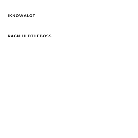
IKNOWALOT
Alder
24
RAGNHILDTHEBOSS
Høyde
166
Hårfarge
brun
Alder
33
Etnisitet
Europeisk (hvit)
Hårfarge
Svart
By
Fredrikstad
Etnisitet
Europeisk (hvit)
By
Sarpsborg