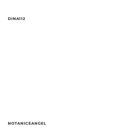
Alder
30
DINA112
Høyde
170
Hårfarge
Blond
Alder
30
Etnisitet
Europeisk (hvit)
Hårfarge
Blond
By
Tromsø
Etnisitet
Europeisk (hvit)
By
Oslo
NOTANICEANGEL
Alder
30