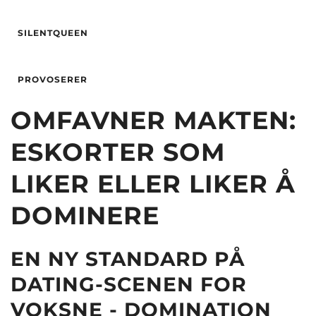
SILENTQUEEN
Alder
31
PROVOSERER
Høyde
168
Hårfarge
rød
OMFAVNER MAKTEN:
Øyne
Grønn
ESKORTER SOM
Etnisitet
Europeisk (hvit)
By
Bergen
LIKER ELLER LIKER Å
DOMINERE
EN NY STANDARD PÅ
DATING-SCENEN FOR
VOKSNE - DOMINATION