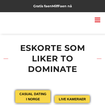
Gratis faen
Milf
Faen nå
ESKORTE SOM
LIKER TO
DOMINATE
CASUAL DATING
I NORGE
LIVE KAMERAER