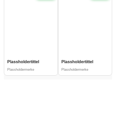
Plassholdertittel
Plassholdertittel
Plassholdermerke
Plassholdermerke
Alder
30
Hårfarge
Blond
Etnisitet
Europeisk (hvit)
By
Mose