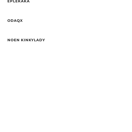
EPLEKAKA
Alder
24
ODAQX
Høyde
167
Hårfarge
Blond
Alder
21
Etnisitet
Europeisk (hvit)
NOEN KINKYLADY
Høyde
166
By
Stavanger
Vekt
51
Alder
29
Hårfarge
Blond
Hårfarge
rød
Etnisitet
Europeisk (hvit)
Etnisitet
Europeisk (hvit)
By
Oslo
By
Bergen