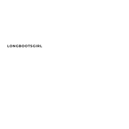
LONGBOOTSGIRL
Alder
26
Hårfarge
Blond
Etnisitet
Europeisk (hvit)
By
Oslo