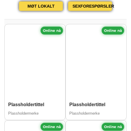
MØT LOKALT
SEXFORESPØRSLER
Online nå
Online nå
Plassholdertittel
Plassholdertittel
Plassholdermerke
Plassholdermerke
Online nå
Online nå