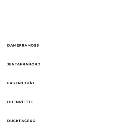
DAMEFRAMOSS
Alder
25
JENTAFRANORD
Høyde
169
Etnisitet
Europeisk (hvit)
Alder
19
By
Tromsø
FASTANDKÅT
Høyde
172
Hårfarge
brun
Alder
35
Etnisitet
Europeisk (hvit)
HHENRIETTE
Høyde
170
By
Tromsø
Hårfarge
Blond
Alder
25
Øyne
Blå
DUCKFACEXO
Høyde
163