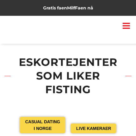
Gratis faen
Milf
Faen nå
ESKORTEJENTER
SOM LIKER
FISTING
CASUAL DATING
I NORGE
LIVE KAMERAER