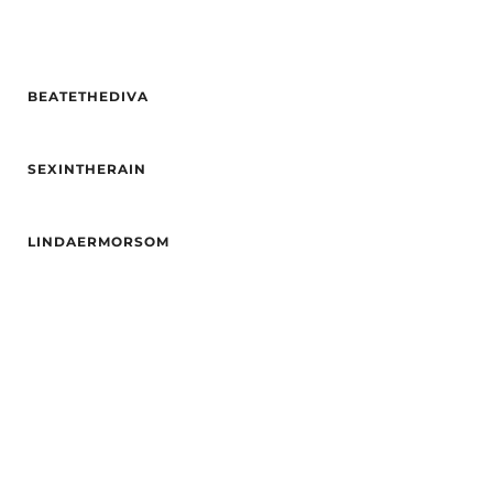
BEATETHEDIVA
Alder
20
SEXINTHERAIN
Høyde
168
Hårfarge
Svart
Alder
27
Etnisitet
Blandet
LINDAERMORSOM
Høyde
164
By
Oslo
Etnisitet
Europeisk (hvit)
Alder
26
By
Kristiansand S
Hårfarge
Svart
Etnisitet
Europeisk (hvit)
By
Jessheim