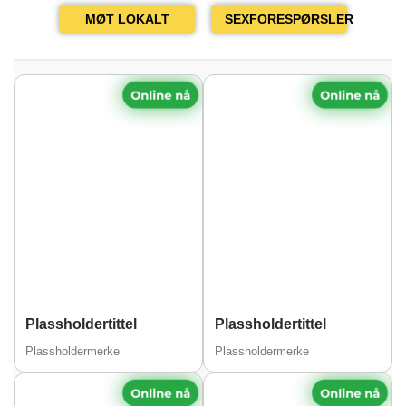
MØT LOKALT
SEXFORESPØRSLER
Online nå
Online nå
Plassholdertittel
Plassholdertittel
Plassholdermerke
Plassholdermerke
Online nå
Online nå