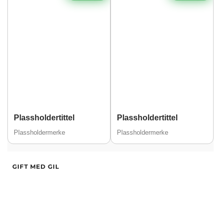
Plassholdertittel
Plassholdertittel
Plassholdermerke
Plassholdermerke
Alder
36
GIFT MED GIL
Hårfarge
brun
Øyne
Hassel
Alder
25
Etnisitet
latin
Øyne
Blå
By
Bergen
Etnisitet
Europeisk (hvit)