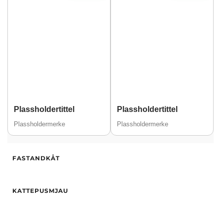
Plassholdertittel
Plassholdertittel
Plassholdermerke
Plassholdermerke
Alder
19
FASTANDKÅT
Høyde
172
Hårfarge
brun
Alder
31
Etnisitet
Europeisk (hvit)
KATTEPUSMJAU
Høyde
171
By
Tromsø
Hårfarge
Blond
Alder
29