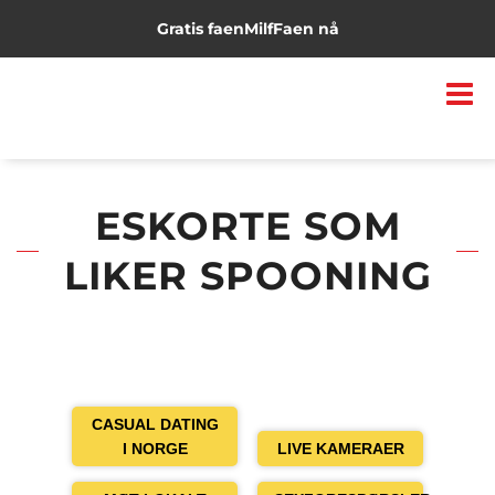
Gratis faen
Milf
Faen nå
ESKORTE SOM
LIKER SPOONING
CASUAL DATING
I NORGE
LIVE KAMERAER