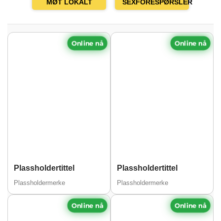
MØT LOKALT
SEXFORESPØRSLER
Online nå
Online nå
Plassholdertittel
Plassholdertittel
Plassholdermerke
Plassholdermerke
Online nå
Online nå