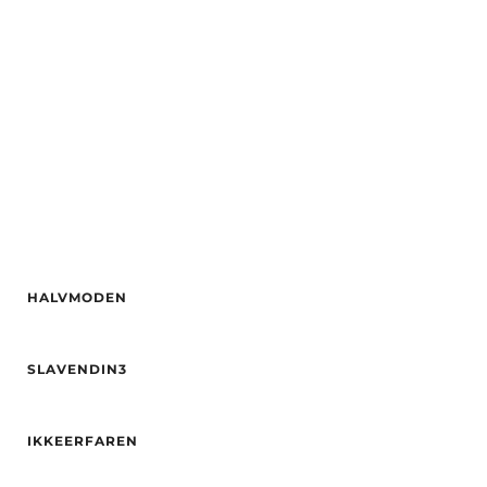
Etnisitet
Europeisk (hvit)
Hårfarge
Blond
By
Bergen
Etnisitet
Europeisk (hvit)
By
Tromsø
HALVMODEN
Alder
30
SLAVENDIN3
Høyde
165
Vekt
69
Alder
25
Hårfarge
Blond
IKKEERFAREN
Høyde
163
Øyne
Grå
Hårfarge
brun