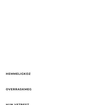
Hårfarge
brun
Alder
28
Etnisitet
Europeisk (hvit)
Hårfarge
brun
By
Bergen
Øyne
brun
Etnisitet
Europeisk (hvit)
By
Bergen
HEMMELIGKOZ
Alder
24
OVERRASKMEG
Høyde
168
Vekt
51
Alder
29
Hårfarge
brun
HUN VETBEST