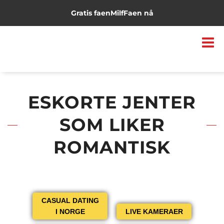
Gratis faen
Milf
Faen nå
ESKORTE JENTER
SOM LIKER
ROMANTISK
CASUAL DATING
I NORGE
LIVE KAMERAER