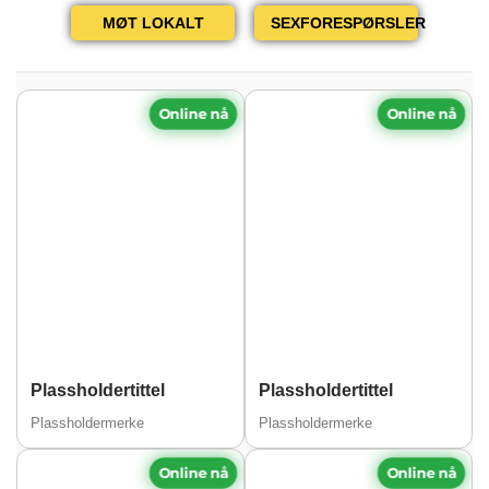
MØT LOKALT
SEXFORESPØRSLER
Online nå
Online nå
Plassholdertittel
Plassholdertittel
Plassholdermerke
Plassholdermerke
Online nå
Online nå