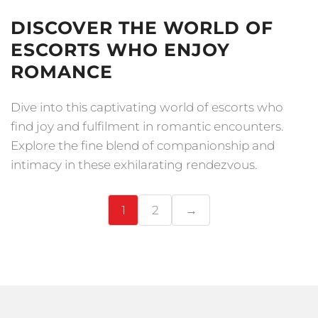
DISCOVER THE WORLD OF
ESCORTS WHO ENJOY
ROMANCE
Dive into this captivating world of escorts who
find joy and fulfilment in romantic encounters.
Explore the fine blend of companionship and
intimacy in these exhilarating rendezvous.
1
2
→