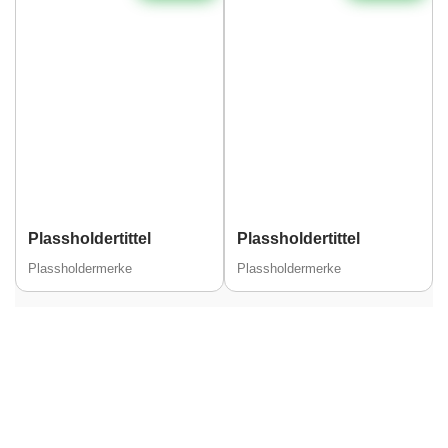
Plassholdertittel
Plassholdertittel
Plassholdermerke
Plassholdermerke
Alder
32
Etnisitet
Europeisk (hvit)
By
Trondheim