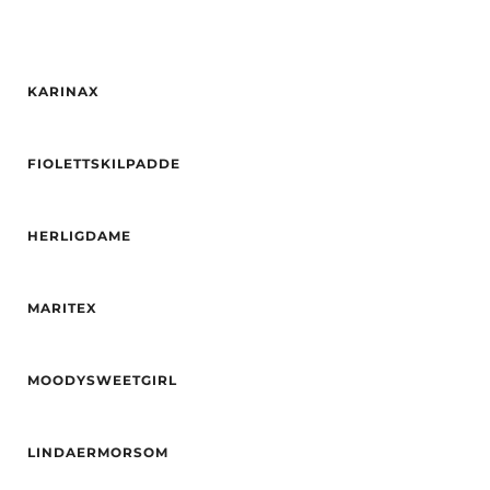
KARINAX
Alder
33
FIOLETTSKILPADDE
Høyde
176
Hårfarge
Blond
Alder
23
Etnisitet
Europeisk (hvit)
HERLIGDAME
Høyde
166
By
Kristiansand S
Hårfarge
brun
Alder
35
By
Tønsberg
MARITEX
Høyde
165
Hårfarge
Svart
Alder
24
Etnisitet
Europeisk (hvit)
MOODYSWEETGIRL
Høyde
166
By
Sarpsborg
Øyne
Grå
Alder
27
Etnisitet
Europeisk (hvit)
LINDAERMORSOM
Høyde
164
By
Skien