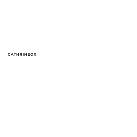
CATHRINEQX
Alder
24
Hårfarge
Svart
Øyne
Svart
By
Oslo