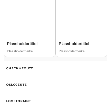
Plassholdertittel
Plassholdertittel
Plassholdermerke
Plassholdermerke
Alder
35
CHECKMEOUTZ
Høyde
173
Hårfarge
Svart
Alder
31
Etnisitet
Europeisk (hvit)
OSLOJENTE
Høyde
164
By
Trondheim
Etnisitet
Europeisk (hvit)
Alder
34
By
Oslo
LOVETOPAINT
Høyde
171
Hårfarge
Blond