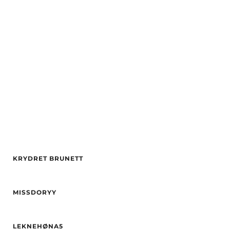
By
Oslo
Vekt
48
Alder
25
Etnisitet
Europeisk (hvit)
Hårfarge
brun
By
Oslo
Øyne
brun
Etnisitet
Europeisk (hvit)
By
Trondheim
KRYDRET BRUNETT
Alder
29
MISSDORYY
Høyde
168
Vekt
49
Alder
34
Hårfarge
Blond
LEKNEHØNA5