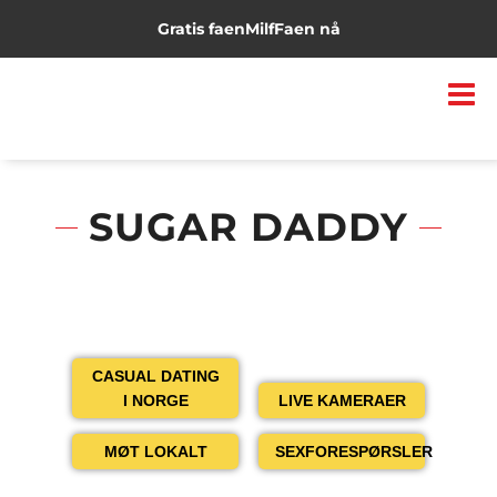
Gratis faen
Milf
Faen nå
SUGAR DADDY
CASUAL DATING
I NORGE
LIVE KAMERAER
MØT LOKALT
SEXFORESPØRSLER