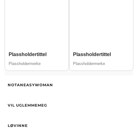
Plassholdertittel
Plassholdertittel
Plassholdermerke
Plassholdermerke
Alder
21
NOTANEASYWOMAN
Høyde
169
Hårfarge
Blond
Alder
24
Etnisitet
Europeisk (hvit)
VIL UGLEMMEMEG
Høyde
168
By
Haugesund
Hårfarge
Svart
Alder
30
Øyne
Svart
LØVINNE
Høyde
165
Etnisitet
asiatisk
Hårfarge
brun