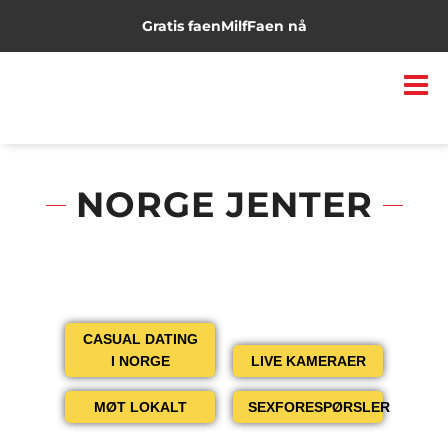
Gratis faen
Milf
Faen nå
NORGE JENTER
CASUAL DATING
I NORGE
LIVE KAMERAER
MØT LOKALT
SEXFORESPØRSLER