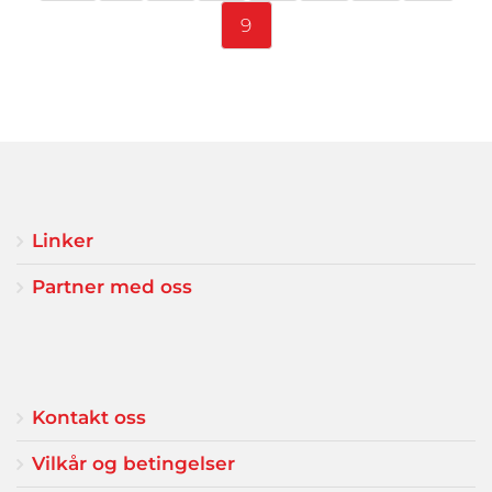
Øyne
Blå
9
Etnisitet
Europeisk (hvit)
By
Tromsø
Linker
Partner med oss
Kontakt oss
Vilkår og betingelser